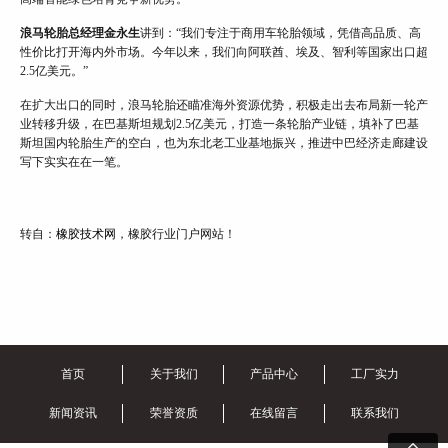
浪马轮胎总经理金永生
讲到：“我们专注于商用车轮胎领域，凭借高品质、高
性价比打开海内外市场。今年以来，我们向阿联酋、埃及、智利等国家出口超
2.5亿美元。”
在扩大出口的同时，浪马轮胎还瞄准海外资源优势，积极走出去布局新一轮产
业转移升级，在巴基斯坦规划2.5亿美元，打造一条轮胎产业链，填补了巴基
斯坦国内轮胎生产的空白，也为东北老工业基地振兴，推进中巴经济走廊建设
写下实实在在一笔。
转自：
橡胶技术网
，橡胶行业门户网站！
首页
关于我们
产品中心
工厂实力
新闻资讯
荣誉资质
在线留言
联系我们
